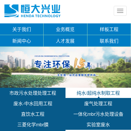
Toggl
navig
关于我们
业务概览
样板工程
新闻中心
人才发展
联系我们
市政污水处理处理工程
纯水/超纯水制取工程
废水-中水回用工程
废气处理工程
直饮水工程
一体化mbr污水处理设备
三菱化学mbr膜
实验室废水