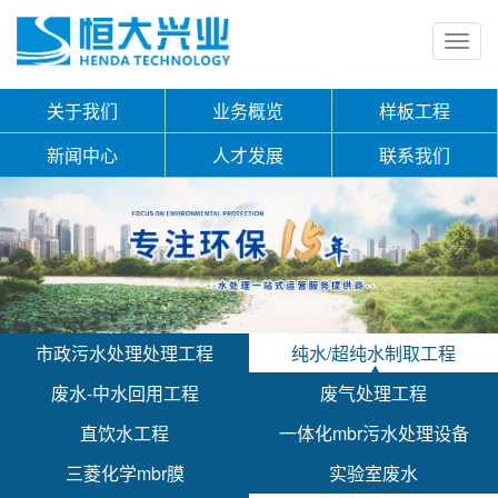
Toggl
navig
关于我们
业务概览
样板工程
新闻中心
人才发展
联系我们
市政污水处理处理工程
纯水/超纯水制取工程
废水-中水回用工程
废气处理工程
直饮水工程
一体化mbr污水处理设备
三菱化学mbr膜
实验室废水