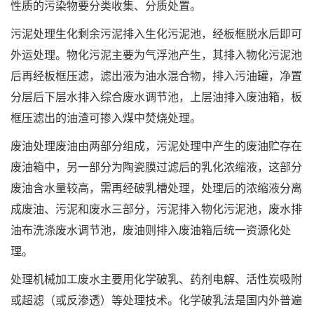
性质的污染物要分类收集、分质处置。
污泥处理生化剩余污泥排入生化污泥池，经板框脱水后即可
外运处理。物化污泥主要为气浮池产生，其排入物化污泥池
后再经板框压滤，滤出液为油水混合物，排入污油罐，净置
分层后下层水排入综合废水调节池，上层油排入废油箱，板
框压滤出的油渣可掺入煤中焚烧处理。
废油处理废油由两部分组成，污泥处理中产生的废油贮存在
废油箱中，另一部分为陶瓷膜过滤后的乳化浓缩液，这部分
废油含水量较高，需再经破乳槽处理，处理后的浓缩液分离
成废油、污泥和废水三部分，污泥排入物化污泥池，废水排
油布洗涤废水调节池，废油则排入废油箱后统一资源化处
理。
处理机械加工废水主要用化学破乳、药剂电解、活性炭吸附
或超滤（或反渗透）等处理技术。化学破乳法是国内外普遍