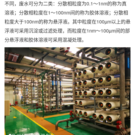
不同，废水可分为二类：分散相粒度为0.1～1nm的称为真
溶液；分散相粒度在1～100nm间的称为胶体溶液；分散相
粒度大于100nm的称为悬浮液。其中粒度在100µm以上的悬
浮液可采用沉淀或过滤处理，而粒度在1nm～100µm间的部
分悬浮液和胶体溶液可采用混凝处理。